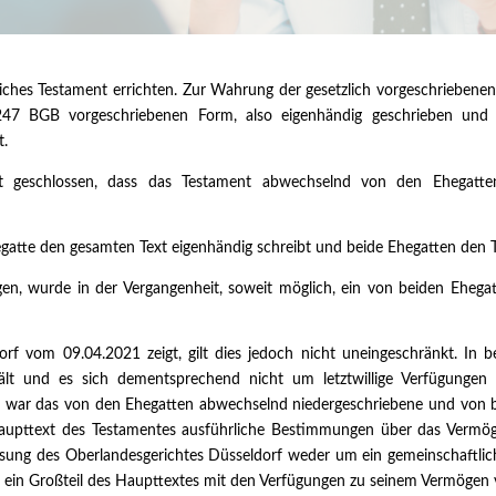
ches Testament errichten. Zur Wahrung der gesetzlich vorgeschriebene
47 BGB vorgeschriebenen Form, also eigenhändig geschrieben und u
t.
it geschlossen, dass das Testament abwechselnd von den Ehegatt
hegatte den gesamten Text eigenhändig schreibt und beide Ehegatten den 
en, wurde in der Vergangenheit, soweit möglich, ein von beiden Ehega
rf vom 09.04.2021 zeigt, gilt dies jedoch nicht uneingeschränkt. In 
hält und es sich dementsprechend nicht um letztwillige Verfügunge
ll war das von den Ehegatten abwechselnd niedergeschriebene und von b
Haupttext des Testamentes ausführliche Bestimmungen über das Vermö
sung des Oberlandesgerichtes Düsseldorf weder um ein gemeinschaftlich
 ein Großteil des Haupttextes mit den Verfügungen zu seinem Vermögen v