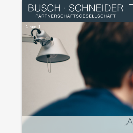
1
von
1
A