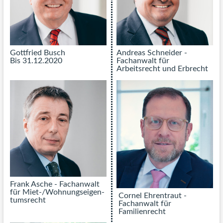
Z
/
Gottfried Busch
Andreas Schneider -
Bis 31.12.2020
Fachanwalt für
Arbeitsrecht und Erbrecht
Frank Asche - Fachanwalt
für Miet-/Wohnungs­eigen­
Cornel Ehrentraut -
tums­recht
Fachanwalt für
Familienrecht