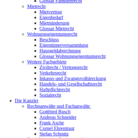
Glossar Familienrecht
Mietrecht
Mietvertrag
Eigenbedarf
Mietminderung
Glossar Mietrecht
Wohnungseigentumsrecht
Beschluss
Eigentümerversammlung
Hausgeldabrechnung
Glossar Wohnungseigentumsrecht
Weitere Fachgebiete
Zivilrecht / Vertragsrecht
Verkehrsrecht
Inkasso und Zwangsvollstreckung
Handels- und Gesellschaftsrecht
Haftpflichtrecht
Sozialrecht
Die Kanzlei
Rechtsanwälte und Fachanwälte
Gottfried Busch
Andreas Schneider
Frank Asche
Cornel Ehrentraut
Stefan Schmitz