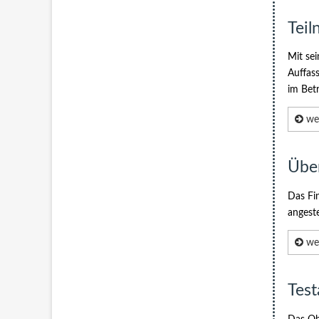
Teil
Mit se
Auffass
im Bet
wei
Übe
Das Fi
angeste
wei
Test