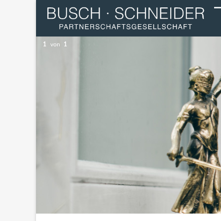
1
von
1