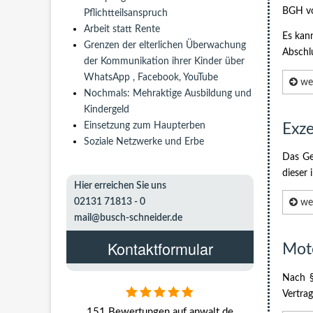
BGH vo
Pflichtteilsanspruch
Arbeit statt Rente
Es kann
Grenzen der elterlichen Überwachung
Abschl
der Kommunikation ihrer Kinder über
WhatsApp , Facebook, YouTube
wei
Nochmals: Mehraktige Ausbildung und
Kindergeld
Einsetzung zum Haupterben
Exze
Soziale Netzwerke und Erbe
Das Ge
dieser 
Hier erreichen Sie uns
02131 71813 - 0
wei
mail@busch-schneider.de
Kontaktformular
Mot
Nach §
Vertra
151 Bewertungen auf anwalt.de