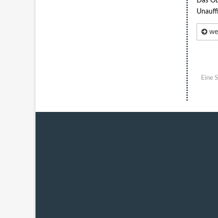
Das Obe
Unauffi
wei
Eine S