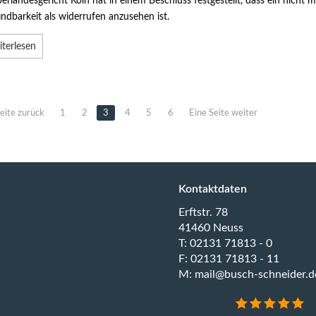
rlandesgericht Köln hat in einem Beschluss festgestellt, dass ein nicht 
ndbarkeit als widerrufen anzusehen ist.
terlesen
eite zurück
1
2
3
4
5
6
Eine Seite weiter
Kontaktdaten
Erftstr. 78
41460 Neuss
T: 02131 71813 - 0
F: 02131 71813 - 11
M:
mail@busch-schneider.d