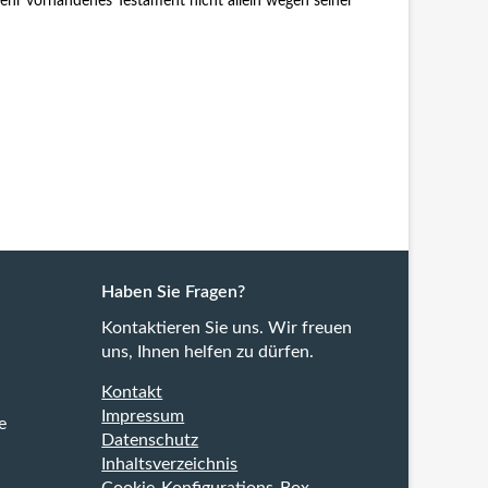
mehr vorhandenes Testament nicht allein wegen seiner
Haben Sie Fragen?
Kontaktieren Sie uns.
Wir freuen
uns, Ihnen helfen zu dürfen.
Kontakt
Impressum
e
Datenschutz
Inhaltsverzeichnis
Cookie-Konfigurations-Box