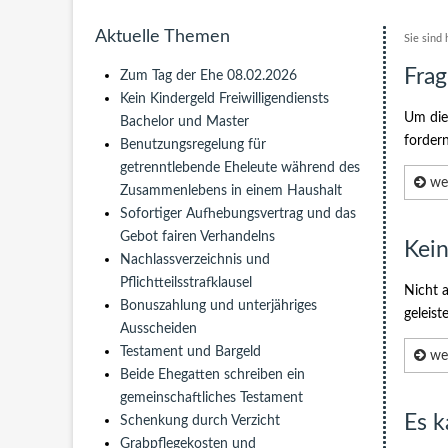
Aktuelle Themen
Sie sind 
Frag
Zum Tag der Ehe 08.02.2026
Kein Kindergeld Freiwilligendiensts
Um die 
Bachelor und Master
forder
Benutzungsregelung für
getrenntlebende Eheleute während des
wei
Zusammenlebens in einem Haushalt
Sofortiger Aufhebungsvertrag und das
Gebot fairen Verhandelns
Kein
Nachlassverzeichnis und
Pflichtteilsstrafklausel
Nicht 
Bonuszahlung und unterjähriges
geleist
Ausscheiden
Testament und Bargeld
wei
Beide Ehegatten schreiben ein
gemeinschaftliches Testament
Es k
Schenkung durch Verzicht
Grabpflegekosten und