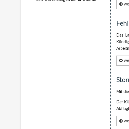
wei
Feh
Das La
Kündig
Arbeitn
wei
Stor
Mit die
Der Kl
Abflug
wei